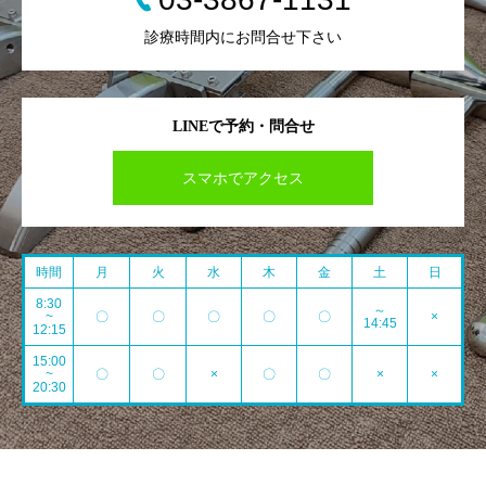
診療時間内にお問合せ下さい
LINEで予約・問合せ
スマホでアクセス
時間
月
火
水
木
金
土
日
8:30
～
~
〇
〇
〇
〇
〇
×
14:45
12:15
15:00
~
〇
〇
×
〇
〇
×
×
20:30