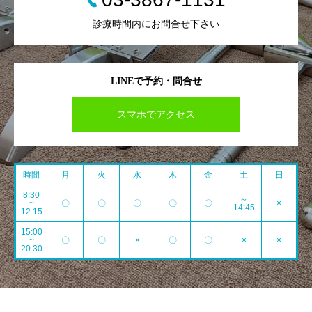
診療時間内にお問合せ下さい
LINEで予約・問合せ
スマホでアクセス
時間
月
火
水
木
金
土
日
8:30
～
~
〇
〇
〇
〇
〇
×
14:45
12:15
15:00
~
〇
〇
×
〇
〇
×
×
20:30