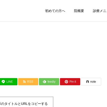
初めての方へ
院概要
診療メニ
LINE
RSS
feedly
Pin it
note
事のタイトルとURLをコピーする