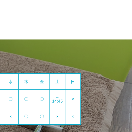
水
木
金
土
日
～
〇
〇
〇
×
14:45
×
〇
〇
×
×