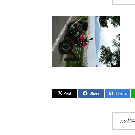
Post
Share
Hatena
この記