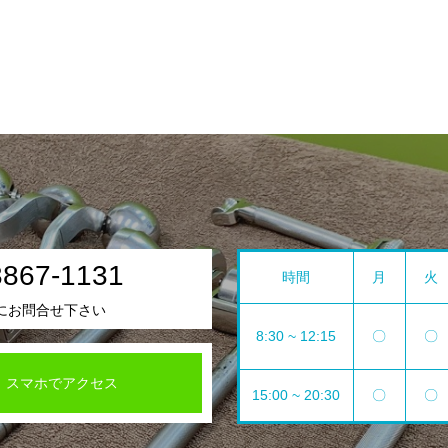
3867-1131
時間
月
火
にお問合せ下さい
8:30 ~ 12:15
〇
〇
スマホでアクセス
15:00 ~ 20:30
〇
〇