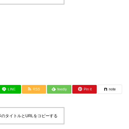
LINE
RSS
feedly
Pin it
note
事のタイトルとURLをコピーする