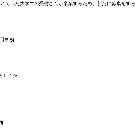
てくれていた大学生の受付さんが卒業するため、新たに募集をす
受付事務
円ＵＰ☆
も可
迎