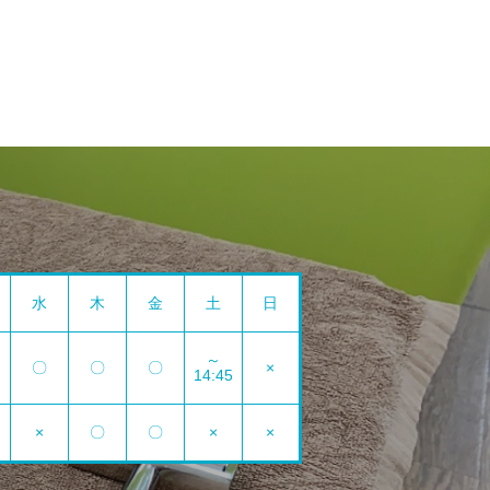
水
木
金
土
日
～
〇
〇
〇
×
14:45
×
〇
〇
×
×