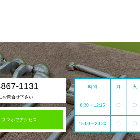
3867-1131
時間
月
火
にお問合せ下さい
8:30 ~ 12:15
〇
〇
スマホでアクセス
15:00 ~ 20:30
〇
〇