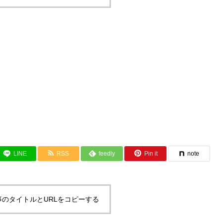
LINE
RSS
feedly
Pin it
note
事のタイトルとURLをコピーする