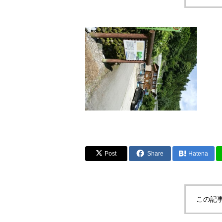
Post
Share
Hatena
この記