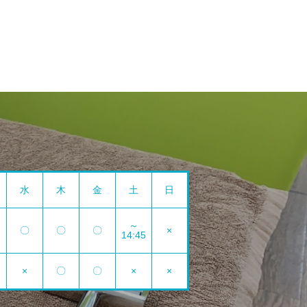
水
木
金
土
日
～
〇
〇
〇
×
14:45
×
〇
〇
×
×