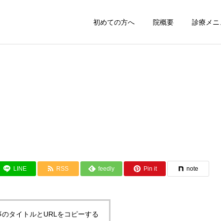
初めての方へ
院概要
診療メニ
LINE
RSS
feedly
Pin it
note
事のタイトルとURLをコピーする