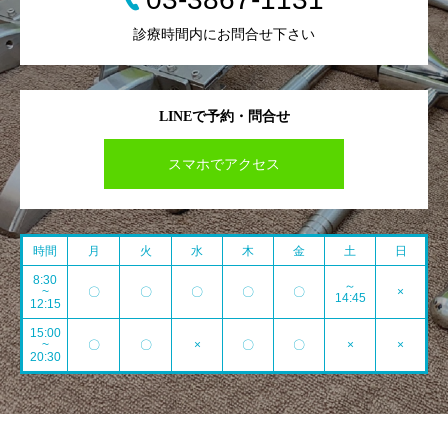
診療時間内にお問合せ下さい
LINEで予約・問合せ
スマホでアクセス
時間
月
火
水
木
金
土
日
8:30
～
~
〇
〇
〇
〇
〇
×
14:45
12:15
15:00
~
〇
〇
×
〇
〇
×
×
20:30