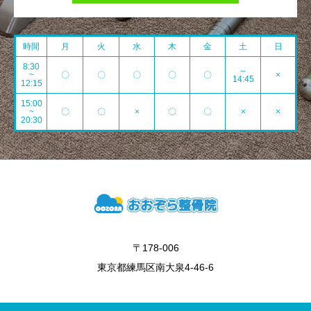
時間
月
火
水
木
金
土
日
8:30
～
~
〇
〇
〇
〇
〇
×
14:45
12:15
15:00
~
〇
〇
×
〇
〇
×
×
20:30
〒178-006
東京都練馬区南大泉4-46-6