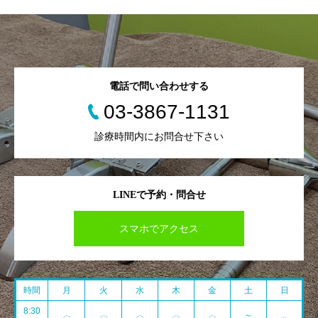
電話で問い合わせする
03-3867-1131
診療時間内にお問合せ下さい
LINEで予約・問合せ
スマホでアクセス
時間
月
火
水
木
金
土
日
8:30
～