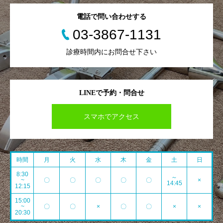
電話で問い合わせする
03-3867-1131
診療時間内にお問合せ下さい
LINEで予約・問合せ
スマホでアクセス
時間
月
火
水
木
金
土
日
8:30
～
~
〇
〇
〇
〇
〇
×
14:45
12:15
15:00
~
〇
〇
×
〇
〇
×
×
20:30