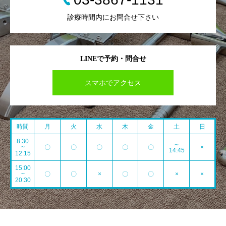
診療時間内にお問合せ下さい
LINEで予約・問合せ
スマホでアクセス
時間
月
火
水
木
金
土
日
8:30
～
~
〇
〇
〇
〇
〇
×
14:45
12:15
15:00
~
〇
〇
×
〇
〇
×
×
20:30