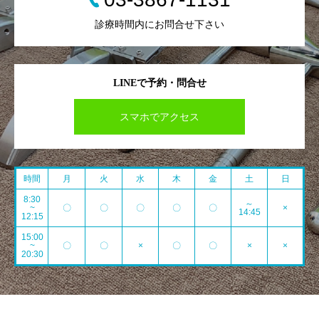
診療時間内にお問合せ下さい
LINEで予約・問合せ
スマホでアクセス
時間
月
火
水
木
金
土
日
8:30
～
~
〇
〇
〇
〇
〇
×
14:45
12:15
15:00
~
〇
〇
×
〇
〇
×
×
20:30