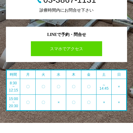
診療時間内にお問合せ下さい
LINEで予約・問合せ
スマホでアクセス
時間
月
火
水
木
金
土
日
8:30
～
~
〇
〇
〇
〇
〇
×
14:45
12:15
15:00
~
〇
〇
×
〇
〇
×
×
20:30