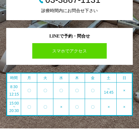
診療時間内にお問合せ下さい
LINEで予約・問合せ
スマホでアクセス
時間
月
火
水
木
金
土
日
8:30
～
~
〇
〇
〇
〇
〇
×
14:45
12:15
15:00
~
〇
〇
×
〇
〇
×
×
20:30