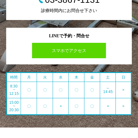
診療時間内にお問合せ下さい
LINEで予約・問合せ
スマホでアクセス
時間
月
火
水
木
金
土
日
8:30
～
~
〇
〇
〇
〇
〇
×
14:45
12:15
15:00
~
〇
〇
×
〇
〇
×
×
20:30