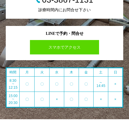
診療時間内にお問合せ下さい
LINEで予約・問合せ
スマホでアクセス
時間
月
火
水
木
金
土
日
8:30
～
~
〇
〇
〇
〇
〇
×
14:45
12:15
15:00
~
〇
〇
×
〇
〇
×
×
20:30