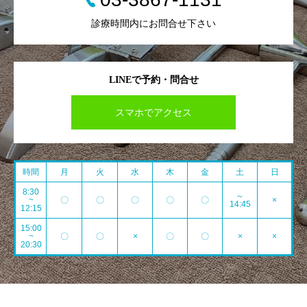
診療時間内にお問合せ下さい
LINEで予約・問合せ
スマホでアクセス
時間
月
火
水
木
金
土
日
8:30
～
~
〇
〇
〇
〇
〇
×
14:45
12:15
15:00
~
〇
〇
×
〇
〇
×
×
20:30