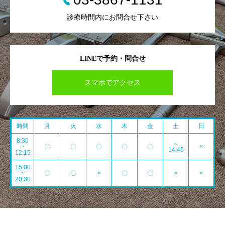
診療時間内にお問合せ下さい
LINEで予約・問合せ
スマホでアクセス
時間
月
火
水
木
金
土
日
8:30
～
~
〇
〇
〇
〇
〇
×
14:45
12:15
15:00
~
〇
〇
×
〇
〇
×
×
20:30