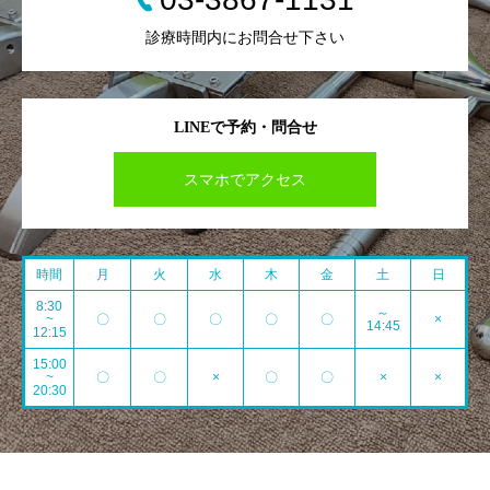
診療時間内にお問合せ下さい
LINEで予約・問合せ
スマホでアクセス
時間
月
火
水
木
金
土
日
8:30
～
~
〇
〇
〇
〇
〇
×
14:45
12:15
15:00
~
〇
〇
×
〇
〇
×
×
20:30