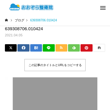
ブログ
639308706.010424
639308706.010424
2021.04.05
この記事のタイトルとURLをコピーする
動
画
プ
レ
ー
ヤ
ー