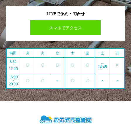
LINEで予約・問合せ
スマホでアクセス
時間
月
火
水
木
金
土
日
8:30
～
~
〇
〇
〇
〇
〇
×
14:45
12:15
15:00
~
〇
〇
×
〇
〇
×
×
20:30