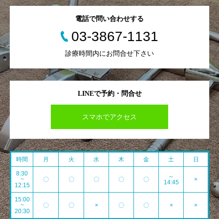
電話で問い合わせする
03-3867-1131
診療時間内にお問合せ下さい
LINEで予約・問合せ
スマホでアクセス
時間
月
火
水
木
金
土
日
8:30
～
~
〇
〇
〇
〇
〇
×
14:45
12:15
15:00
~
〇
〇
×
〇
〇
×
×
20:30