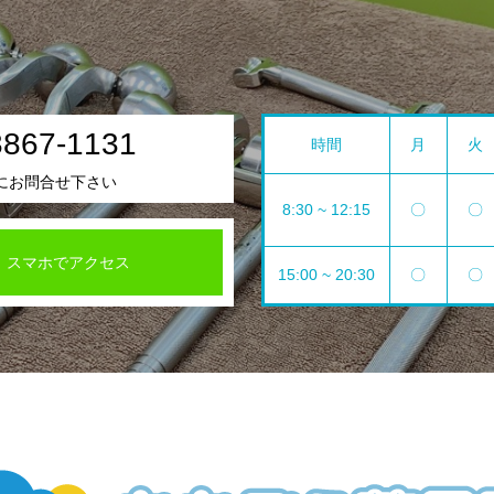
3867-1131
時間
月
火
にお問合せ下さい
8:30 ~ 12:15
〇
〇
スマホでアクセス
15:00 ~ 20:30
〇
〇