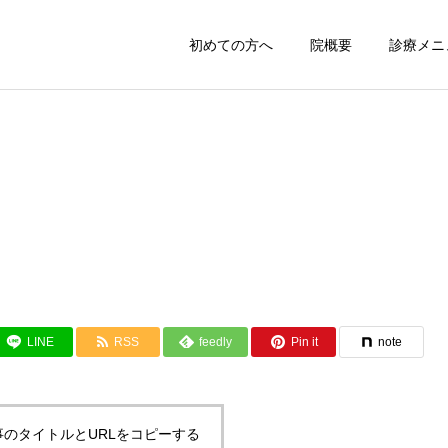
初めての方へ
院概要
診療メニ
LINE
RSS
feedly
Pin it
note
事のタイトルとURLをコピーする