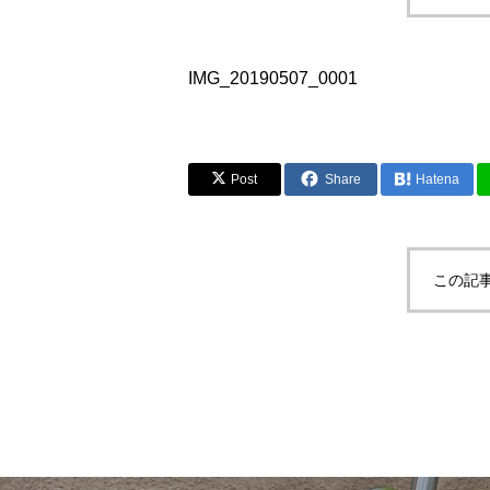
IMG_20190507_0001
Post
Share
Hatena
この記