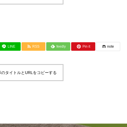
LINE
RSS
feedly
Pin it
note
事のタイトルとURLをコピーする