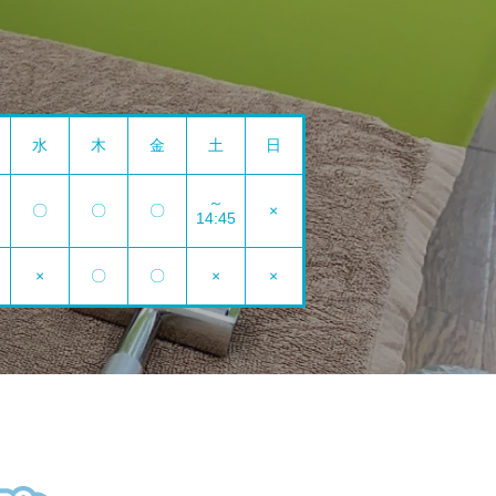
水
木
金
土
日
～
〇
〇
〇
×
14:45
×
〇
〇
×
×